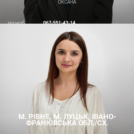
ОКСАНА
тел.моб.:
067-551-43-14
М. РІВНЕ, М. ЛУЦЬК, ІВАНО-
ФРАНКІВСЬКА ОБЛ./СХ.