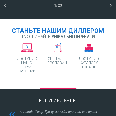
1
/
23
СТАНЬТЕ НАШИМ ДИЛЛЕРОМ
ТА ОТРИМАЙТЕ
УНІКАЛЬНІ ПЕРЕВАГИ
ДОСТУП ДО
СПЕЦІАЛЬНІ
ДОСТУП ДО
НАШОЇ
ПРОПОЗИЦІЇ
КАТАЛОГУ
CRM
ТОВАРІВ
СИСТЕМИ
СТАТИ ДИЛЕРОМ
ВІДГУКИ КЛІЄНТІВ
айт
...компанія Стар-Буд це завжди приємна співпраця,