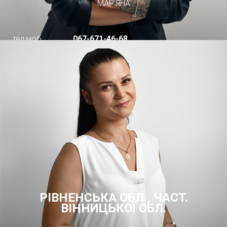
МАР'ЯНА
тел.моб.:
067-671-46-68
РІВНЕНСЬКА ОБЛ., ЧАСТ.
ВІННИЦЬКОЇ ОБЛ.