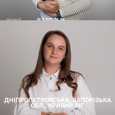
ТЕТЯНА
тел.моб.:
067-325-74-84
ДНІПРОПЕТРОВСЬКА, ЗАПОРІЗЬКА
ОБЛ., КРИВИЙ РІГ