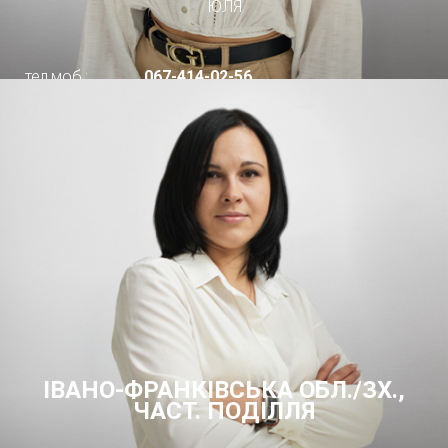
ЮЛЯ
тел.моб.:
067-414-02-56
ІВАНО-ФРАНКІВСЬКА ОБЛ./ЗХ.,
ЧАСТ. ПОДІЛЛЯ