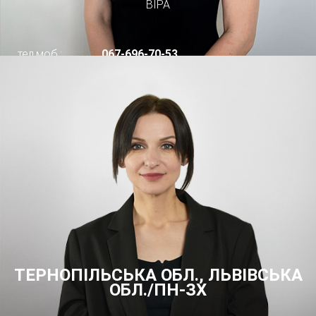
ВІРА
тел.моб.:
067-696-70-53
ТЕРНОПІЛЬСЬКА ОБЛ., ЛЬВІВСЬКА
ОБЛ./ПН-ЗХ