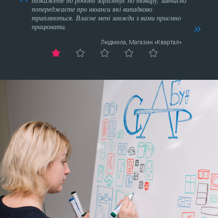
підкажете по роботі зорієнтує по товару, завчасно
ти
попереджаєте про нюанси які випадково
трапляються. Власне мені завжди з вами приємно
працювати.
Людмила, Магазин «Квартал»