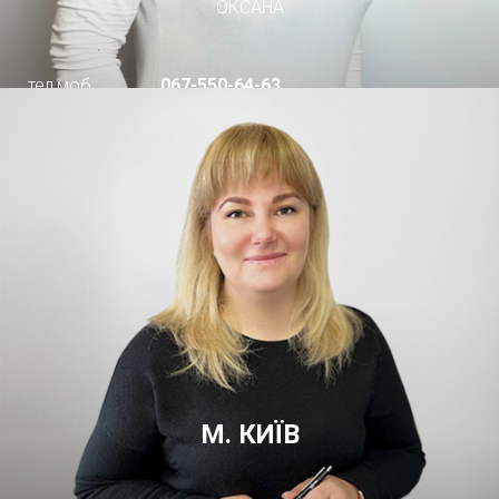
ОКСАНА
тел.моб.:
067-550-64-63
М. КИЇВ