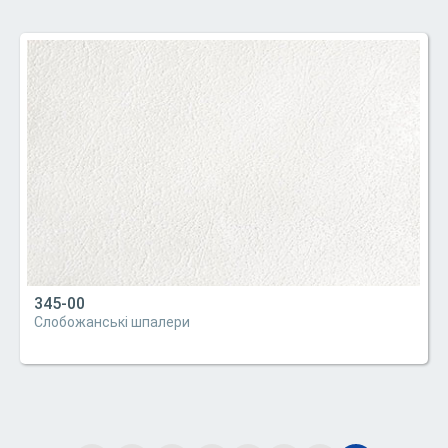
345-00
Слобожанські шпалери