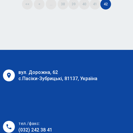
<<
<
...
38
39
40
41
42
вул. Дорожна, 62
с.Пасіки-Зубрицькі, 81137, Україна
тел./факс:
(032) 242 38 41