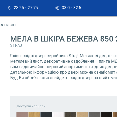
28.25 - 27.75
33.0 - 32.5
ENT RIGHT
МЕЛА В ШКІРА БЕЖЕВА 850 
STRAJ
Якісні вхідні двері виробника Straj! Металеві двері - 
металевий лист, декоративне оздоблення – плита МД
вам надзвичайно широкий асортимент вхідних дверей
детальною інформацією про двері можна ознайомитис
Буд Ви обов’язково знайдете вхідні двері на свій сма
Доступні кольори