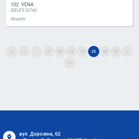
102. VENA
(ВЕНГЕ БІЛА)
Abwehr
<<
<
...
21
22
23
24
25
26
27
>
>>
вул. Дорожна, 62