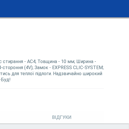
лас стирання - АС4; Товщина - 10 мм; Ширина -
4-стороння (4V); Замок - EXPRESS CLIC-SYSTEM;
атись для теплої підлоги. Надзвичайно широкий
-Буд!
ВІДГУКИ