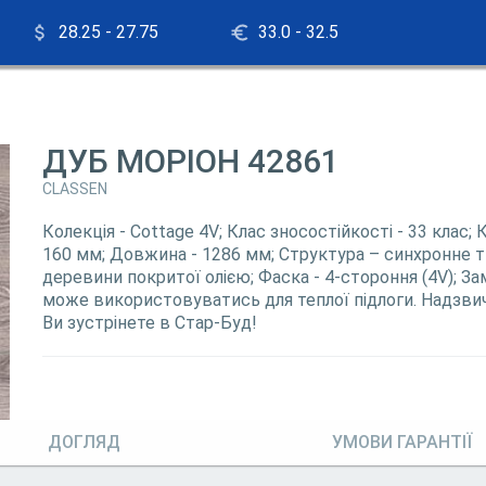
28.25 - 27.75
33.0 - 32.5
ДУБ МОРІОН 42861
CLASSEN
Колекція - Cottage 4V; Клас зносостійкості - 33 клас;
160 мм; Довжина - 1286 мм; Структура – синхронне ти
деревини покритої олією; Фаска - 4-стороння (4V); Зам
може використовуватись для теплої підлоги. Надзви
Ви зустрінете в Стар-Буд!
ДОГЛЯД
УМОВИ ГАРАНТІЇ