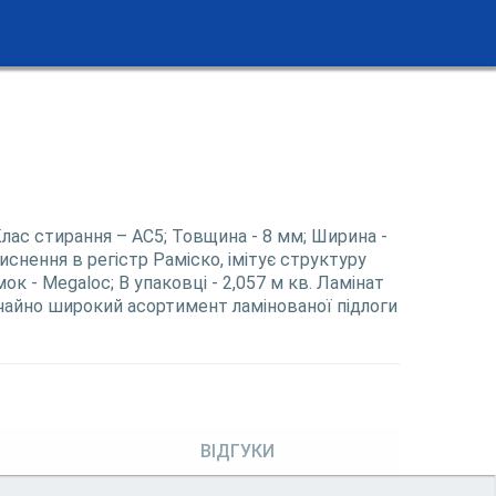
 Клас стирання – АС5; Товщина - 8 мм; Ширина -
снення в регістр Раміско, імітує структуру
ок - Megaloc; В упаковці - 2,057 м кв. Ламінат
чайно широкий асортимент ламінованої підлоги
ВІДГУКИ