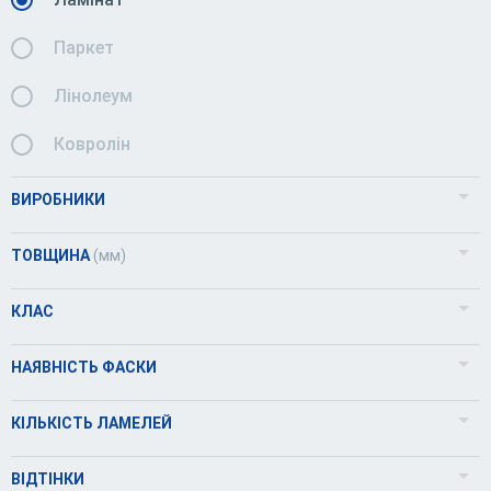
Паркет
Лінолеум
Ковролін
ВИРОБНИКИ
KRONOPOL
ТОВЩИНА
(мм)
CLASSEN
КЛАС
Kronospan
31
НАЯВНІСТЬ ФАСКИ
ОК
32
Так
КІЛЬКІСТЬ ЛАМЕЛЕЙ
33
Ні
1
ВІДТІНКИ