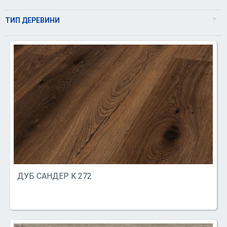
2
Сірий
ТИП ДЕРЕВИНИ
3
Бежевий
Дуб
Натуральний
Ясен
Коричневий
В’яз
Світлий
Горіх
Темний
Екзотичні
ДУБ САНДЕР K 272