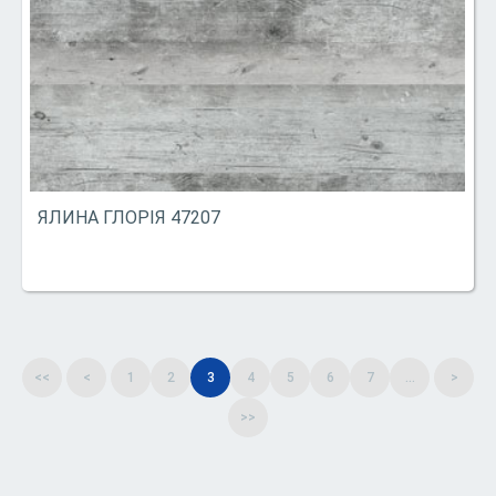
ЯЛИНА ГЛОРІЯ 47207
<<
<
1
2
3
4
5
6
7
...
>
>>