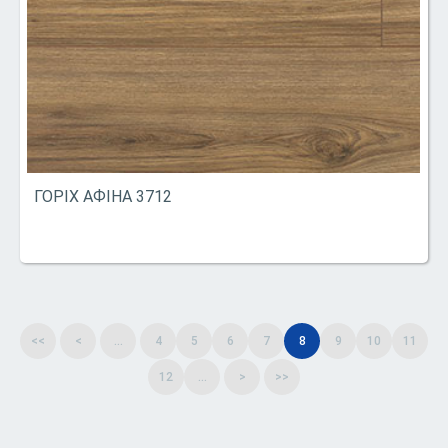
ГОРІХ АФІНА 3712
<<
<
...
4
5
6
7
8
9
10
11
12
...
>
>>