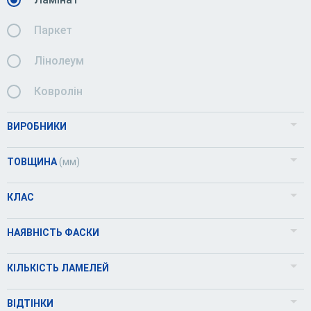
Паркет
Лінолеум
Ковролін
ВИРОБНИКИ
KRONOPOL
ТОВЩИНА
(мм)
CLASSEN
КЛАС
Kronospan
31
НАЯВНІСТЬ ФАСКИ
ОК
32
Так
КІЛЬКІСТЬ ЛАМЕЛЕЙ
33
Ні
1
ВІДТІНКИ