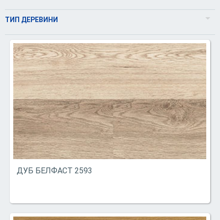
2
Сірий
ТИП ДЕРЕВИНИ
3
Бежевий
Дуб
Натуральний
Ясен
Коричневий
В’яз
Світлий
Горіх
Темний
Екзотичні
ДУБ БЕЛФАСТ 2593