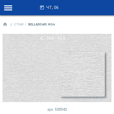
ЧТ., 06
28.25 - 27.75
СТІНИ
BELLADOMO ФОН
33.0 - 32.5
арк.
530542