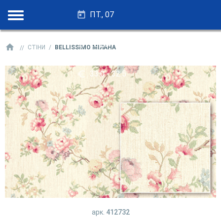
ПТ., 07
28.25 - 27.75
СТІНИ
BELLISSIMO МІЛАНА
33.0 - 32.5
арк.
412732