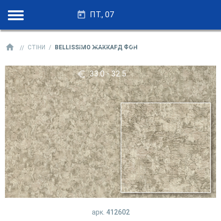
ПТ., 07
28.25 - 27.75
СТІНИ
BELLISSIMO ЖАККАРД ФОН
33.0 - 32.5
арк.
412602