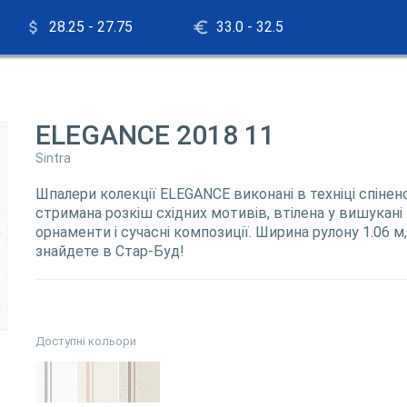
28.25 - 27.75
33.0 - 32.5
ELEGANCE 2018 11
Sintra
Шпалери колекції ELEGANCE виконані в техніці спіненог
стримана розкіш східних мотивів, втілена у вишукані 
орнаменти і сучасні композиції. Ширина рулону 1.06 
знайдете в Стар-Буд!
Доступні кольори