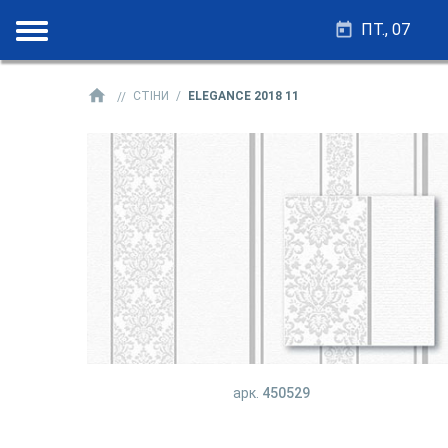
ПТ., 07
СТІНИ
ELEGANCE 2018 11
арк.
450529