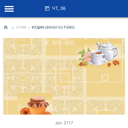
ЧТ., 06
28.25 - 27.75
СТІНИ
КУДИН (ВОЛОГОСТІЙКІ)
33.0 - 32.5
арк.
2117