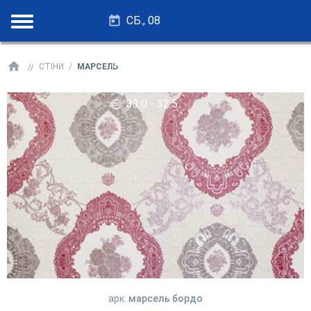
СБ., 08
28.25 - 27.75
СТІНИ
МАРСЕЛЬ
33.0 - 32.5
арк.
марсель бордо