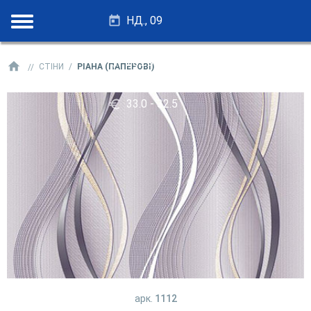
НД., 09
28.25 - 27.75
СТІНИ
РІАНА (ПАПЕРОВІ)
33.0 - 32.5
арк.
1112