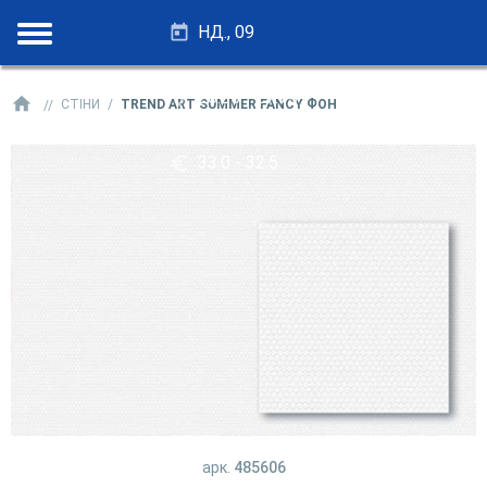
НД., 09
28.25 - 27.75
СТІНИ
TREND ART SUMMER FANCY ФОН
33.0 - 32.5
арк.
485606