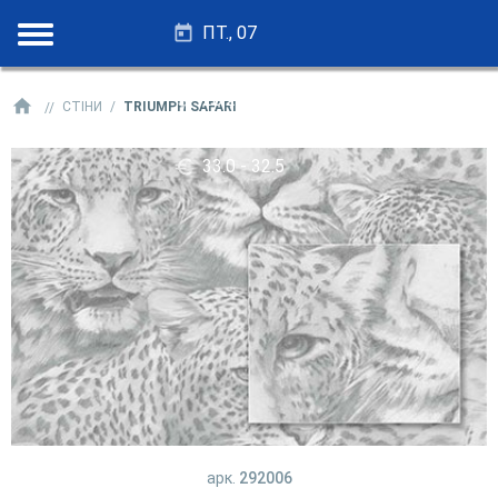
ПТ., 07
28.25 - 27.75
СТІНИ
TRIUMPH SAFARI
33.0 - 32.5
арк.
292006