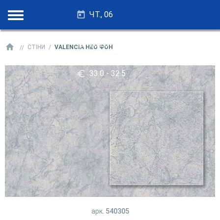
ЧТ., 06
28.25 - 27.75
СТІНИ
VALENCIA НЕО ФОН
33.0 - 32.5
арк.
540305