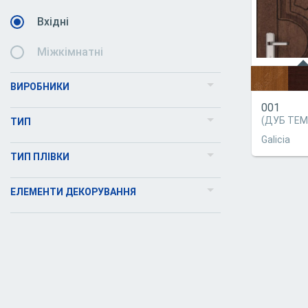
Вхідні
Міжкімнатні
ВИРОБНИКИ
001
Українські двері ТМ Страж
(ДУБ ТЕМ
ТИП
Українські двері ТМ GALICIA
Galicia
Метал
ТИП ПЛІВКИ
Українські двері Abwehr
МДФ
Вулична
ЕЛЕМЕНТИ ДЕКОРУВАННЯ
Столичні Двері
Накладка
Квартирна
Глухі
Двері металеві ТМ Двері оптом
Скло
Технічні двері
Ковка