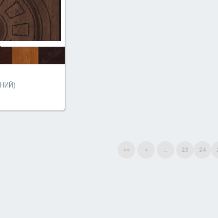
НИЙ)
<<
<
...
23
24