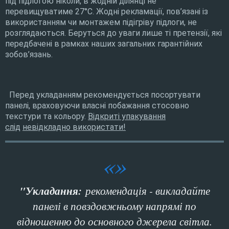
під підлогою ніколи, в жодній ділянці не
перевищуватиме 27°C. Жодні рекламації, пов’язані із
використанням чи монтажем підігріву підлоги, не
розглядаються. Беруться до уваги лише ті претензії, які
передбачені в рамках наших загальних гарантійних
зобов’язань.
Перед укладанням рекомендується посортувати
панелі, враховуючи власні побажання стосовно
текстури та кольору.
Відкриті упакування
слід
невідкладно використати!
"Укладання:
рекомендація - викладайте
панелі в повздовжньому напрямі по
відношенню до основного джерела світла.