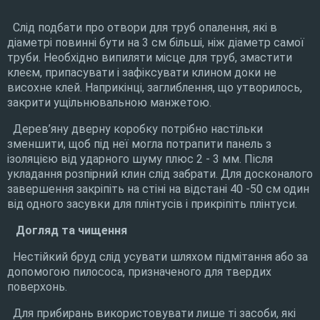
Слід подбати про отвори для труб опалення, які в
діаметрі повинні бути на 3 см більші, ніж діаметр самої
труби. Необхідно випиляти місце для труб, змастити
клеєм, припасувати і зафіксувати клином доки не
висохне клей. Наприкінці, заглиблення, що утворилось,
закрити ущільнювальною манжетою.
Дерев’яну дверну коробку потрібно настільки
зменшити, щоб під неї могла потрапити панель з
ізоляцією від ударного шуму плюс 2 - 3 мм. Після
укладання розпірний клин слід забрати. Для досконалого
завершення закріпіть на стіні на відстані 40 -50 см один
від одного засувки для плінтусів і прикріпіть плінтуси.
Догляд та чищення
Нестійкий бруд слід усувати шляхом підмітання або за
допомогою пилососа, призначеного для твердих
поверхонь.
Для прибирань використовувати лише ті засоби, які