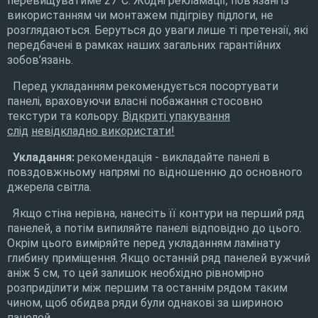
перевищуватиме 27°C. Жодні рекламації, пов’язані із
використанням чи монтажем підігріву підлоги, не
розглядаються. Беруться до уваги лише ті претензії, які
передбачені в рамках наших загальних гарантійних
зобов’язань.
Перед укладанням рекомендується посортувати
панелі, враховуючи власні побажання стосовно
текстури та кольору.
Відкриті упакування
слід
невідкладно використати!
Укладання:
рекомендація - викладайте панелі в
повздовжньому напрямі по відношенню до основного
джерела світла.
Якщо стіна нерівна, нанесіть її контури на перший ряд
панелей, а потім випиляйте панелі відповідно до цього.
Окрім цього виміряйте перед укладанням ламінату
глибину приміщення. Якщо останній ряд панелей вужчий
аніж 5 см, то цей залишок необхідно рівномірно
розприділити між першим та останнім рядом таким
чином, щоб обидва ряди були однакові за шириною
панелей.