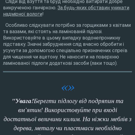
Сліди від взуття та бруд необхідно витирати добре
викрученою ганчіркою.
За будь-яких обставин уникати
надмірної вологи
!
Особливо слідкувати потрібно за горщиками з квітами
та вазами, які стоять на ламінованій підлозі.
Використовуйте в цьому випадку водонепроникну
підставку. Значні забруднення слід вчасно обробити і
усунути за допомогою спеціально призначених спреїв
для чищення чи ацетону. Не наносити на поверхню
ламінованої підлоги додаткові засоби (лаки тощо).
"Увага!
Берегти підлогу від подряпин та
вм’ятин! Використовуйте при вході
достатньої величини килим. На ніжки меблів з
дерева, металу чи пластмаси необхідно