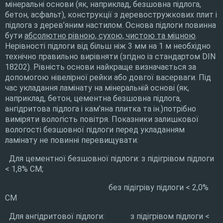
мінеральні основи (як, наприклад, безшовна підлога,
бетон, асфальт), конструкції з деревостружкових плит і
підлога з дерев’яним настилом. Основа підлоги повинна
бути
абсолютно рівною, сухою, чистою та міцною
.
Нерівності підлоги від більш ніж 3 мм на 1 м необхідно
технічно правильно вирівняти (згідно із стандартом DIN
18202). Рівність основи найкраще визначається за
допомогою нівелірної рейки або довгої васерваги. Під
час укладання ламінату на мінеральній основі (як,
наприклад, бетон, цементна безшовна підлога,
ангідритова підлога і кам’яна плитка та ін.)потрібно
виміряти вологість повітря. Показники залишкової
вологості безшовної підлоги перед укладанням
ламінату не повинні перевищувати:
Для цементної безшовної підлоги: з підігрівом підлоги
< 1,8% CM;
без підігріву підлоги < 2,0%
CM
Для ангідритової підлоги: з підігрівом підлоги <