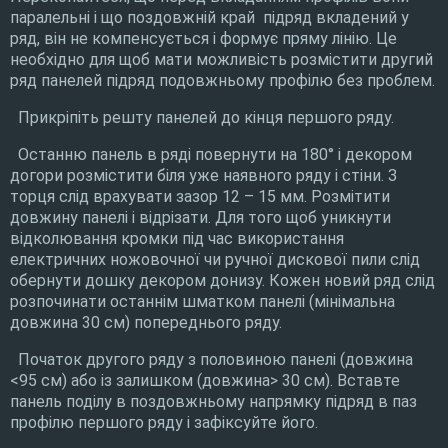
паралельні і що поздовжній край підряд вкладений у
ряд, він не компенсується і формує пряму лінію. Це
необхідно для щоб мати можливість розмістити другий
ряд панелей підряд подовжньому профілю без проблем.
Прикріпіть решту панелей до кінця першого ряду.
Останню панель в ряді
повернути на 180° і декором
догори розмістити біля уже наявного ряду і стіни. З
торця слід врахувати зазор 12 – 15 мм. Розмітити
довжину панелі і відрізати. Для того щоб уникнути
відколювання кромки під час використання
електричних ножовочної чи ручної дискової пили слід
обернути дошку декором донизу. Кожен новий ряд слід
розпочинати останнім шматком панелі (мінімальна
довжина 30 см) попереднього ряду.
Початок другого ряду з половиною панелі (довжина
<95 см) або із залишком (довжина> 30 см). Вставте
панель поділу в поздовжньому напрямку підряд в паз
профілю першого ряду і зафіксуйте його.