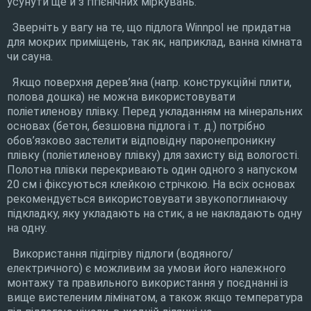
усунути ще й з гігієнічних міркувань.
Зверніть у вагу на те, що підлога Winnpol не придатна
для мокрих приміщень, так як, наприклад, ванна кімната
чи сауна.
Якщо поверхня дерев’яна (напр. конструкційні плити,
полова дошка) не можна використовувати
поліетиленову плівку. Перед укладанням на мінеральних
основах (бетон, безшовна підлога і т. д.) потрібно
обов’язково застелити відповідну паронепроникну
плівку (поліетиленову плівку) для захисту від вологості.
Полотна плівки перекривають один одного з напуском
20 см і фіксуються клейкою стрічкою. На всіх основах
рекомендується використовувати звукопоглинаючу
підкладку, яку укладають на стик, а не накладають одну
на одну.
Використання підігріву підлоги (водяного/
електричного) є можливим за умови його належного
монтажу та правильного використання у поєднанні із
вище вистеленим лімінатом, а також якщо температура