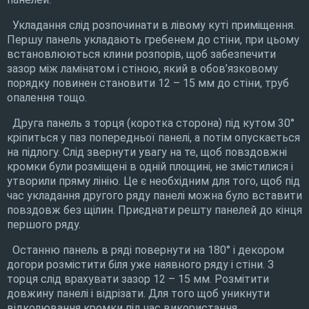
Укладання слід розпочинати в лівому куті приміщення.
Першу панель укладають гребенем до стіни, при цьому
встановлюються клини розпорів, щоб забезпечити
зазор між ламінатом і стіною, який в обов’язковому
порядку повинен становити 12 – 15 мм до стіни, труб
опалення тощо.
Друга панель з торця (коротка сторона) під кутом 30°
кріпиться у паз попередньої панелі, а потім опускається
на підлогу. Слід звернути увагу на те, щоб повздовжні
кромки були розміщені в одній площині, не змістилися і
утворили пряму лінію. Це є необхідним для того, щоб під
час укладання другого ряду панелі можна було вставити
повздовж без щілин. Приєднати решту панелей до кінця
першого ряду.
Останню панель в ряді
повернути на 180° і декором
догори розмістити біля уже наявного ряду і стіни. З
торця слід врахувати зазор 12 – 15 мм. Розмітити
довжину панелі і відрізати. Для того щоб уникнути
відколювання кромки під час використання