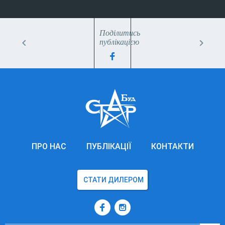
Поділитись
публікацією
ЯК ВІРНО
УМОВИ
ВИЗНАЧИТИ
ГАРАНТІЙНОГО
КІЛЬКІСТЬ
ОБСЛУГОВУВАННЯ
НЕОБХІДНОГО
Наступна публікація
ЛАМІНАТУ?
Попередня публікація
ПРО НАС
ПУБЛІКАЦІЇ
КОНТАКТИ
СТАТИ ДИЛЕРОМ