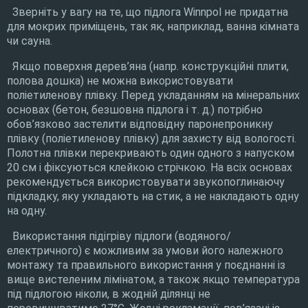
Зверніть у вагу на те, що підлога Winnpol не придатна
для мокрих приміщень, так як, наприклад, ванна кімната
чи сауна.
Якщо поверхня дерев’яна (напр. конструкційні плити,
полова дошка) не можна використовувати
поліетиленову плівку. Перед укладанням на мінеральних
основах (бетон, безшовна підлога і т. д.) потрібно
обов’язково застелити відповідну паронепроникну
плівку (поліетиленову плівку) для захисту від вологості.
Полотна плівки перекривають один одного з напуском
20 см і фіксуються клейкою стрічкою. На всіх основах
рекомендується використовувати звукопоглинаючу
підкладку, яку укладають на стик, а не накладають одну
на одну.
Використання підігріву підлоги (водяного/
електричного) є можливим за умови його належного
монтажу та правильного використання у поєднанні із
вище вистеленим лімінатом, а також якщо температура
під підлогою ніколи, в жодній ділянці не