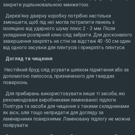
закрити ущільнювальною манжетою.
Дерев’яну дверну коробку потрібно настільки
зменшити, щоб під неї могла потрапити панель з
ізоляцією від ударного шуму плюс 2 - 3 мм. Після
укладання розпірний клин слід забрати. Для досконалого
завершення закріпіть на стіні на відстані 40 -50 см один
від одного засувки для плінтусів і прикріпіть плінтуси.
Догляд та чищення
Нестійкий бруд слід усувати шляхом підмітання або за
допомогою пилососа, призначеного для твердих
поверхонь.
Для прибирань використовувати лише ті засоби, які
рекомендовані виробниками ламінованої підлоги.
Політура та засоби для чищення з такими складниками
як віск, олія тощо непридатні для догляду за
ламінарними поверхнями. Ламіновану підлогу не можна
полірувати.