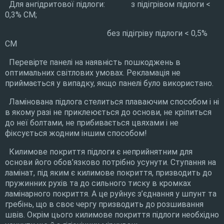
Для ангідритової підлоги: з підігрівом підлоги <
0,3% CM;
без підігріву підлоги < 0,5%
CM
Перевірте панелі на наявність пошкоджень в
оптимальних світлових умовах. Рекламація не
приймається у випадку, якщо панелі було використано.
Ламінована підлога стелиться плаваючим способом і ні
в якому разі не приклеюється до основи, не кріпиться
до неї болтами, не прибивається цвяхами і не
фіксується жодним іншим способом!
Килимове покриття підлоги є неприйнятним для
основи його обов’язково потрібно усунути. Ступання на
ламінат, під яким є килимове покриття, призводить до
пружинних рухів та до сильного тиску в кромках
ламінарного покриття. А це руйнує з’єднання у шпунт та
гребінь, що в своє чергу призводить до розшивання
швів. Окрім цього килимове покриття підлоги необхідно