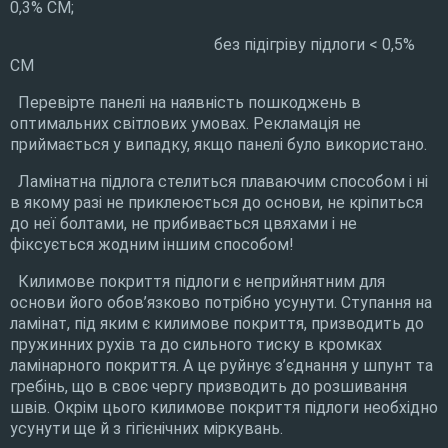
0,3% CM;
без підігріву підлоги < 0,5%
CM
Перевірте панелі на наявність пошкоджень в
оптимальних світлових умовах. Рекламація не
приймається у випадку, якщо панелі було використано.
Ламінатна підлога стелиться плаваючим способом і ні
в якому разі не приклеюється до основи, не кріпиться
до неї болтами, не прибивається цвяхами і не
фіксується жодним іншим способом!
Килимове покриття підлоги є неприйнятним для
основи його обов’язково потрібно усунути. Ступання на
ламінат, під яким є килимове покриття, призводить до
пружинних рухів та до сильного тиску в кромках
ламінарного покриття. А це руйнує з’єднання у шпунт та
гребінь, що в своє чергу призводить до розшивання
швів. Окрім цього килимове покриття підлоги необхідно
усунути ще й з гігієнічних міркувань.