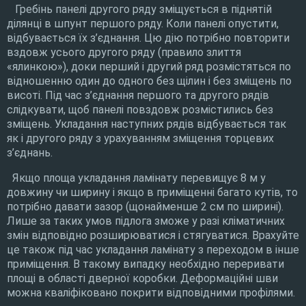
Гребінь панелі другого ряду зміщується в піднятій
ділянці в шпунт першого ряду. Коли панелі опустити,
відбувається їх з’єднання. Цю дію потрібно повторити
вздовж усього другого ряду (правило злиття
«ялинкою»), доки перший і другий ряд розмістяться по
відношенню один до одного без щілин і без зміщень по
висоті. Під час з’єднання першого та другого рядів
слідкувати, щоб панелі повздовж розмістились без
зміщень. Укладання наступних рядів відбувається так
як і другого ряду з урахуванням зміщення торцевих
з’єднань.
Якщо площа укладання ламінату перевищує 8 м у
довжину чи ширину і якщо в приміщенні багато кутів, то
потрібно давати зазор (щонайменше 2 см по ширині).
Лише за таких умов підлога зможе у разі кліматичних
змін відповідно розширюватися і стягуватися. Врахуйте
це також під час укладання ламінату з переходом в інше
приміщення. В такому випадку необхідно переривати
площі в області дверної коробки. Деформаційні шви
можна кваліфіковано покрити відповідними профілями.