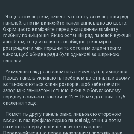
Якщо стіна нерівна, нанесіть її контури на перший ряд
панелей, а потім випиляйте панелі відповідно до цього.
Окрім цього виміряйте перед укладанням ламінату
глибину приміщення. Якщо останній ряд панелей вужчий
аніж 5 см, то цей залишок необхідно рівномірно
розприділити між першим та останнім рядом таким
чином, щоб обидва ряди були однакові за шириною
панелей.
Укладання слід розпочинати в лівому куті приміщення.
Першу панель укладають гребенем до стіни, при цьому
встановлюються клини розпорів, щоб забезпечити
зазор між ламінатом і стіною, який в обов’язковому
порядку повинен становити 12 – 15 мм до стіни, труб
опалення тощо.
Помістіть другу панель рівно, лицьовою стороною
вверх, в паз профілю перше панелі від стіни, а потім
натисніть зверху, поки не почуєте клацання.
Переконайтеся, що перед вкладанням профілів вони