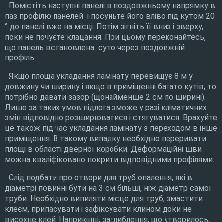
Помістіть наступні панелі в поздовжньому напрямку в
паз профілю панелей і посуньте його вліво під кутом 20
° до панелі вже на місці. Потім зігніть її вниз і зверху,
поки не почуєте клацання. При цьому переконайтесь,
що панель встановлена суто через поздовжній
профіль.
Якщо площа укладання ламінату перевищує 8 м у
довжину чи ширину і якщо в приміщенні багато кутів, то
потрібно давати зазор (щонайменше 2 см по ширині).
Лише за таких умов підлога зможе у разі кліматичних
змін відповідно розширюватися і стягуватися. Врахуйте
це також під час укладання ламінату з переходом в інше
приміщення. В такому випадку необхідно переривати
площі в області дверної коробки. Деформаційні шви
можна кваліфіковано покрити відповідними профілями.
Слід подбати про отвори для труб опалення, які в
діаметрі повинні бути на 3 см більші, ніж діаметр самої
труби. Необхідно випиляти місце для труб, змастити
клеєм, припасувати і зафіксувати клином доки не
висохне клей. Наприкінці, заглиблення, що утворилось,