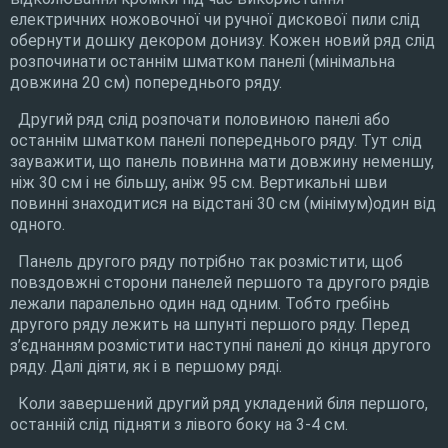
електричних ножовочної чи ручної дискової пили слід
обернути дошку декором донизу. Кожен новий ряд слід
розпочинати останнім шматком панелі (мінімальна
довжина 20 см) попереднього ряду.
Другий ряд слід розпочати половиною панелі або
останнім шматком панелі попереднього ряду. Тут слід
зауважити, що панель повинна мати довжину неменшу,
ніж 30 см і не більшу, аніж 95 см. Вертикальні шви
повинні знаходитися на відстані 30 см (мінімум)один від
одного.
Панель другого ряду потрібно так розмістити, щоб
повздовжні сторони панелей першого та другого рядів
лежали паралельно один над одним. Тобто гребінь
другого ряду лежить на шпунті першого ряду. Перед
з’єднанням розмістити наступні панелі до кінця другого
ряду. Далі діяти, як і в першому ряді.
Коли завершений другий ряд укладений біля першого,
останній слід підняти з лівого боку на 3-4 см.