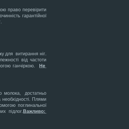
бою право перевірити
чинність гарантійної
.
ку для витирання ніг.
ежності від частоти
ологою ганчіркою.
Не
бо молока, достатньо
 необхідності. Плями
омогою поглинальної
их підлог.
Важливо: