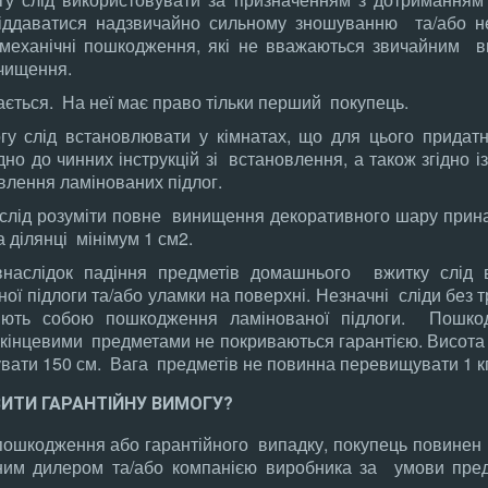
іддаватися надзвичайно сильному зношуванню та/або н
 механічні пошкодження, які не вважаються звичайним в
чищення.
ається. На неї має право тільки перший покупець.
гу слід встановлювати у кімнатах, що для цього придатн
дно до чинних інструкцій зі встановлення, а також згідно 
лення ламінованих підлог.
слід розуміти повне винищення декоративного шару прина
 ділянці мінімум 1 см2.
наслідок падіння предметів домашнього вжитку слід 
ої підлоги та/або уламки на поверхні. Незначні сліди без 
яють собою пошкодження ламінованої підлоги. Пошко
окінцевими предметами не покриваються гарантією. Висота 
ати 150 см. Вага предметів не повинна перевищувати 1 кг
ВИТИ ГАРАНТІЙНУ ВИМОГУ?
ошкодження або гарантійного випадку, покупець повинен н
ним дилером та/або компанією виробника за умови пред