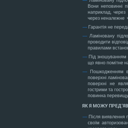
Вони неповинні п
наприклад, через
через неналежне 
Гарантія не перед
Ламіновану підло
проводити відпові
правилами встанов
Під зношуванням 
що явно помітне на
Пошкодженням в
поверхні ламінован
поверхні не явл
гострими та гостр
повинна перевищув
ЯК Я МОЖУ ПРЕД‘Я
Після виявлення п
своїм авторизова