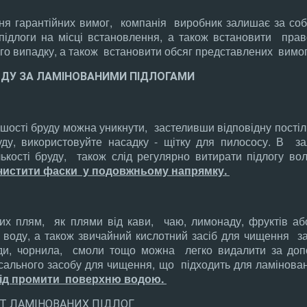
ня гарантійних вимог, компанія виробник залишає за со
підлоги на місці встановлення, а також встановити право
о випадку, а також встановити обсяг представлених вимог
ЛЯДУ ЗА ЛАМІНОВАНИМИ ПІДЛОГАМИ
ості бруду можна уникнути, застеливши відповідну постіл
у, використовуйте насадку - щітку для пилососу. В зал
лькості бруду, також слід регулярно витирати підлогу в
 чистити фаски у подовжньому напрямку.
их плям, як плями від кави, чаю, лимонаду, фруктів а
 воду, а також звичайний кислотний засіб для чищення за
ди, чорнила, смоли тощо можна легко видалити за доп
сального засобу для чищення, що підходить для ламінован
лід промити поверхню водою.
Т ЛАМІНОВАНИХ ПІДЛОГ