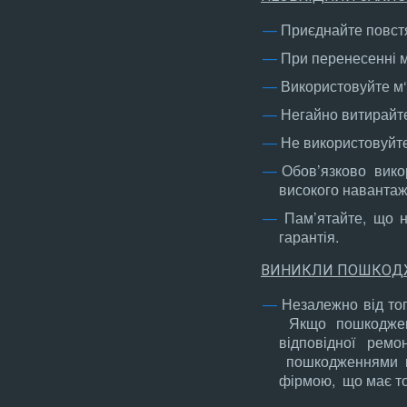
Приєднайте повстя
При перенесенні ме
Використовуйте м‘
Негайно витирайте
Не використовуйт
Обов’язково викор
високого навантаж
Пам’ятайте, що н
гарантія.
ВИНИКЛИ ПОШКОД
Незалежно від то
Якщо пошкоджен
відповідної ремо
пошкодженнями м
фірмою, що має т