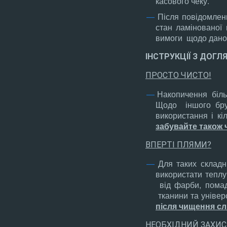
касового чеку.
Після повідомлен
стан ламінованої 
вимоги щодо даног
ІНСТРУКЦІЇ З ДОГ
ПРОСТО ЧИСТО!
Накопичення більш
Щодо іншого бруд
використання і кі
забувайте також
ВПЕРТІ ПЛЯМИ?
Для таких складн
використати теплу
від фарби, пома
тканини та універ
після чищення с
НЕОБХІДНИЙ ЗАХИС