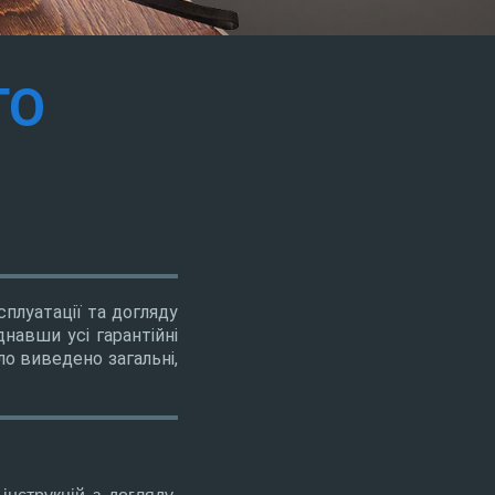
ГО
плуатації та догляду
навши усі гарантійні
о виведено загальні,
нструкцій з догляду.