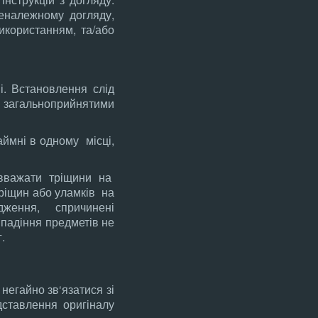
еналежному догляду,
икористанням, та/або
і. Встановлення слід
із загальноприйнятими
ймні в одному місці,
вважати тріщини на
тріщин або уламків на
дження, спричинені
падіння предметів не
.
егайно зв‘язатися зі
ставлення оригіналу