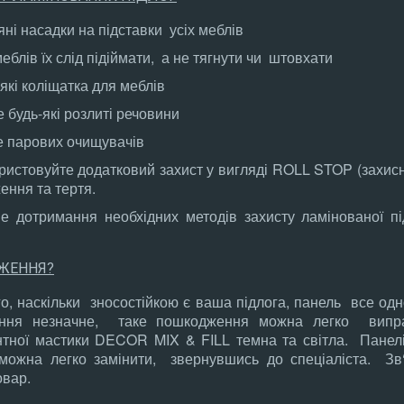
ні насадки на підставки усіх меблів
блів їх слід підіймати, а не тягнути чи штовхати
які коліщатка для меблів
 будь-які розлиті речовини
е парових очищувачів
истовуйте додатковий захист у вигляді ROLL STOP (захисн
ення та тертя.
е дотримання необхідних методів захисту ламінованої пі
ЖЕННЯ?
го, наскільки зносостійкою є ваша підлога, панель все од
ня незначне, таке пошкодження можна легко випра
нтної мастики DECOR MIX & FILL темна та світла. Панел
ожна легко замінити, звернувшись до спеціаліста. Зв
овар.