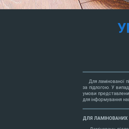
У
Для ламінованої під
за підлогою. У випа
умови представлених
для інформування на
ДЛЯ ЛАМІНОВАНИХ 
Ламіновану підло