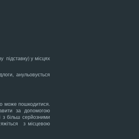
у підставку) у місцях
длоги, анульовується
но може пошкодитися.
вити за допомогою
і з більш серйозними
‘яжіться з місцевою